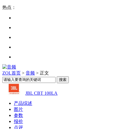
热点：
ZOL首页
>
音频
> 正文
JBL CBT 100LA
产品综述
图片
参数
报价
点评