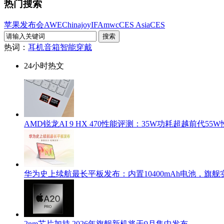
热门搜索
苹果发布会
AWE
Chinajoy
IFA
mwc
CES Asia
CES
热词：
耳机
音箱
智能穿戴
24小时热文
AMD锐龙AI 9 HX 470性能评测：35W功耗超越前代55
华为史上续航最长平板发布：内置10400mAh电池，旗
2nm芯片加持 2026年旗舰新机将于9月集中发布