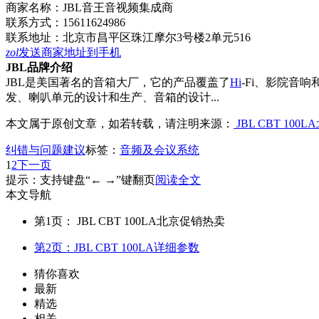
商家名称：
JBL音王音视频集成商
联系方式：
15611624986
联系地址：
北京市昌平区珠江摩尔3号楼2单元516
zol
发送商家地址到手机
JBL品牌介绍
JBL是美国著名的音箱大厂，它的产品覆盖了
Hi
-Fi、影院音
发、喇叭单元的设计和生产、音箱的设计...
本文属于原创文章，如若转载，请注明来源：
JBL CBT 10
纠错与问题建议
标签：
音频及会议系统
1
2
下一页
提示：支持键盘“← →”键翻页
阅读全文
本文导航
第1页： JBL CBT 100LA北京促销热卖
第2页：JBL CBT 100LA详细参数
猜你喜欢
最新
精选
相关