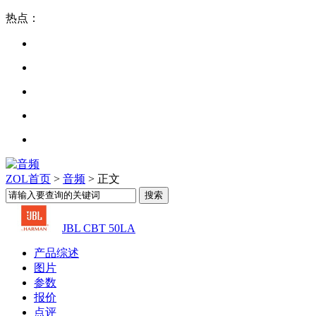
热点：
ZOL首页
>
音频
> 正文
JBL CBT 50LA
产品综述
图片
参数
报价
点评