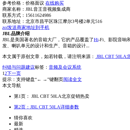
参考价格：
价格面议
在线购买
商家名称：
JBL音王音视频集成商
联系方式：
15611624986
联系地址：
北京市昌平区珠江摩尔3号楼2单元516
zol
发送商家地址到手机
JBL品牌介绍
JBL是美国著名的音箱大厂，它的产品覆盖了
Hi
-Fi、影院音
发、喇叭单元的设计和生产、音箱的设计...
本文属于原创文章，如若转载，请注明来源：
JBL CBT 50
纠错与问题建议
标签：
音频及会议系统
1
2
下一页
提示：支持键盘“← →”键翻页
阅读全文
本文导航
第1页： JBL CBT 50LA北京促销热卖
第2页：JBL CBT 50LA详细参数
猜你喜欢
最新
精选