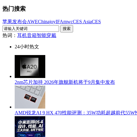
热门搜索
苹果发布会
AWE
Chinajoy
IFA
mwc
CES Asia
CES
热词：
耳机
音箱
智能穿戴
24小时热文
2nm芯片加持 2026年旗舰新机将于9月集中发布
AMD锐龙AI 9 HX 470性能评测：35W功耗超越前代55