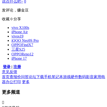
说点什么吧~
0
发评论，赚金豆
收藏
0
分享
vivo X100s
iPhone Air
vivos19
iQOO Neo9S Pro
OPPOFindX7
三星S25
OPPOReno12
iPhone 17
登录
|
注册
意见反馈
首页
查报价
问答
论坛
下载
手机
笔记本
游戏硬件
数码影音
家用电
器
办公打印
更多
更多频道
