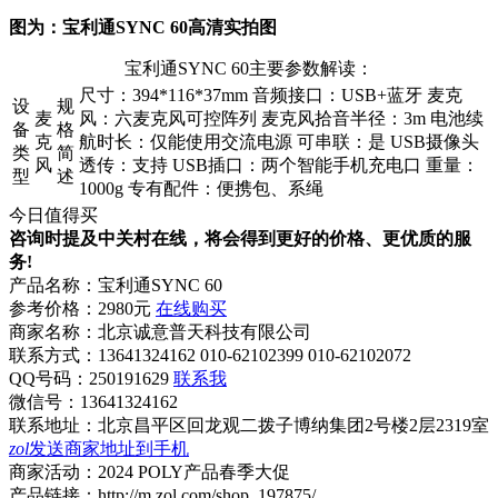
图为：宝利通SYNC 60高清实拍图
宝利通SYNC 60主要参数解读：
尺寸：394*116*37mm 音频接口：USB+蓝牙 麦克
设
规
麦
风：六麦克风可控阵列 麦克风拾音半径：3m 电池续
备
格
克
航时长：仅能使用交流电源 可串联：是 USB摄像头
类
简
风
透传：支持 USB插口：两个智能手机充电口 重量：
型
述
1000g 专有配件：便携包、系绳
今日值得买
咨询时提及中关村在线，将会得到更好的价格、更优质的服
务!
产品名称：
宝利通SYNC 60
参考价格：
2980元
在线购买
商家名称：
北京诚意普天科技有限公司
联系方式：
13641324162 010-62102399 010-62102072
QQ号码：250191629
联系我
微信号：
13641324162
联系地址：
北京昌平区回龙观二拨子博纳集团2号楼2层2319室
zol
发送商家地址到手机
商家活动：
2024 POLY产品春季大促
产品链接：
http://m.zol.com/shop_197875/