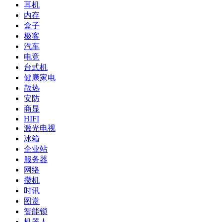
耳机
内存
盒子
极客
汽车
电竞
台式机
健康家电
散热
安防
商显
HIFI
激光电视
冰箱
企业站
服务器
网络
攒机
时讯
图赏
智能锁
机器人