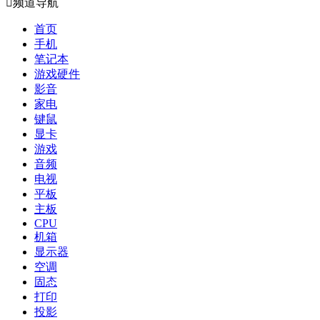

频道导航
首页
手机
笔记本
游戏硬件
影音
家电
键鼠
显卡
游戏
音频
电视
平板
主板
CPU
机箱
显示器
空调
固态
打印
投影