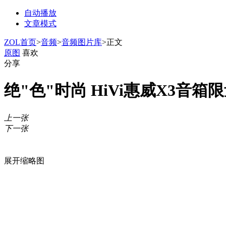
自动播放
文章模式
ZOL首页
>
音频
>
音频图片库
>
正文
原图
喜欢
分享
绝"色"时尚 HiVi惠威X3音箱
上一张
下一张
展开缩略图