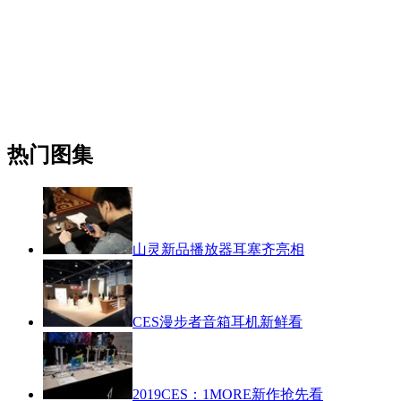
热门图集
山灵新品播放器耳塞齐亮相
CES漫步者音箱耳机新鲜看
2019CES：1MORE新作抢先看