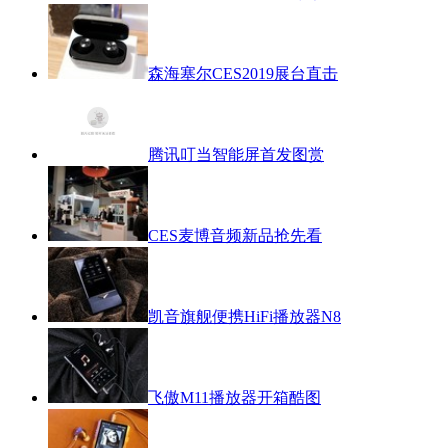
森海塞尔CES2019展台直击
腾讯叮当智能屏首发图赏
CES麦博音频新品抢先看
凯音旗舰便携HiFi播放器N8
飞傲M11播放器开箱酷图