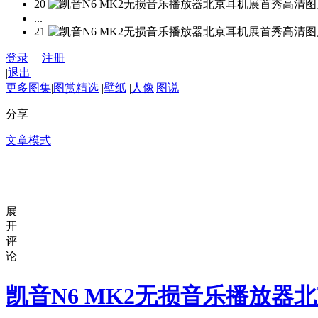
20
...
21
登录
|
注册
|
退出
更多图集
|
图赏精选
|
壁纸
|
人像
|
图说
|
分享
文章模式
展
开
评
论
凯音N6 MK2无损音乐播放器