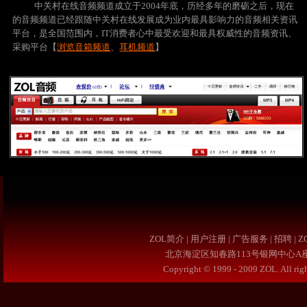
中关村在线音频频道成立于2004年底，历经多年的磨砺之后，现在
的音频频道已经跟随中关村在线发展成为业内最具影响力的音频相关资讯
平台，是全国范围内，IT消费者心中最受欢迎和最具权威性的音频资讯、
采购平台【
浏览音箱频道
、
耳机频道
】
ZOL简介
|
用户注册
|
广告服务
|
招聘
|
Z
北京海淀区知春路113号银网中心A座9F 4
Copyright © 1999 - 2009 ZOL. Al