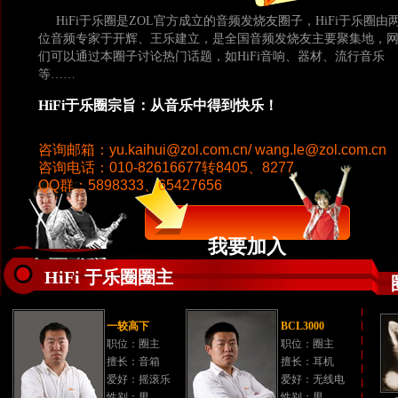
HiFi于乐圈是ZOL官方成立的音频发烧友圈子，HiFi于乐圈由
位音频专家于开辉、王乐建立，是全国音频发烧友主要聚集地，
们可以通过本圈子讨论热门话题，如HiFi音响、器材、流行音乐
等……
HiFi于乐圈宗旨：从音乐中得到快乐！
咨询邮箱：yu.kaihui@zol.com.cn/ wang.le@zol.com.cn
咨询电话：010-82616677转8405、8277
QQ群：5898333、65427656
我要加入
HiFi 于乐圈圈主
一较高下
BCL3000
职位：圈主
职位：圈主
擅长：音箱
擅长：耳机
爱好：摇滚乐
爱好：无线电
性别：男
性别：男