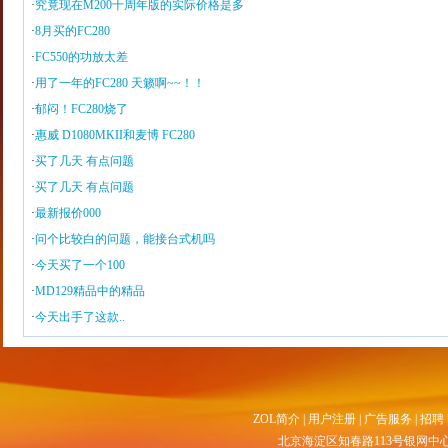
·
究竟现在M200十周年版的实际价格是多
·
8月买的FC280
·
FC550的功放太差
·
用了一年的FC280 天籁啊~~！！
·
郁闷！FC280烧了
·
惠威 D1080MKII和麦博 FC280
·
买了几天 有点问题
·
买了几天 有点问题
·
最新报价000
·
问个比较白的问题，能接台式机吗
·
今天买了一个100
·
MD129精品中的精品
·
今天出手了这款..
ZOL简介
|
用户注册
|
广告服务
|
招聘
北京海淀区知春路113号银网中心A座9