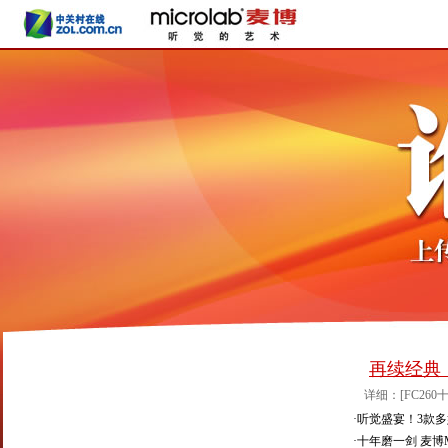
再续经典
详细：[
FC26
·
听觉盛宴！3款多
·
十年磨一剑 麦博