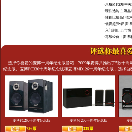
·
惠威M1惊现中关
·
理性选购 主流品
·
性价比极高! 4款
·
低音超强悍! 麦博M
·
入门到Hi-Fi 市
·
再续经典！麦博准
选择你喜爱的麦博十周年纪念版音箱：2009年麦博共推出了5款十周年纪念
纪念版、麦博FC330十周年纪念版和麦博MD126十周年纪念版，选择
麦博FC260十周年纪念版
麦博M-200十周年纪念版
麦
726票
339票