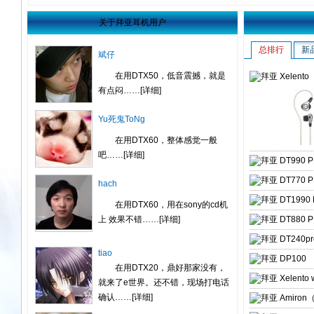
不俗。……
[详细]
关于拜亚耳机用户
斌仔
总排行
新
在用DTX50，低音震撼，就是
有点闷……
[详细]
拜亚 Xelen
Yu死鬼ToNg
在用DTX60，整体感觉一般
吧……
[详细]
拜亚 DT990 
hach
拜亚 DT770 
在用DTX60，用在sony的cd机
上 效果不错……
[详细]
拜亚 DT1990
拜亚 DT880 
tiao
拜亚 DT240pr
在用DTX20，鼎好那家没有，
拜亚 DP100
就来了e世界。还不错，现场打电话
确认……
[详细]
拜亚 Xelent
拜亚 Amiro
AIWO