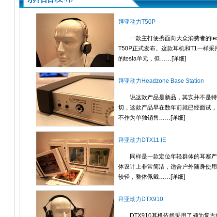
拜亚动力T50P
一款主打便携面向大众消费者的tes
T50P正式发布。这款耳机和T1一样采
的tesla单元，但……
[详细]
拜亚动力Headzone Base Station
说这款产品是新品，其实并不是特
切，这款产品早在数年前就已经面试，
不作为单独销售……
[详细]
拜亚动力DTX11 IE
同样是一款定位年轻群体的耳塞产
体设计上非常简洁，适合户外随身使用
较轻，整体佩戴……
[详细]
拜亚动力DTX910
DTX910耳机依然采用了颇为复古