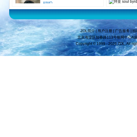
拜亚 soul byr
在用DTX100，低音表现十足
声场开阔高音延展较佳……
[详细]
黑桃红中
在用DT860，非常不错的入门
ZOL简介
|
用户注册
|
广告服务
|
招
级耳机，高频表现力不错，低频也
北京海淀区知春路113号银网中心A座9F 
不俗。……
[详细]
Copyright © 1999 -
2026 ZOL. All 
斌仔
在用DTX50，低音震撼，就是
有点闷……
[详细]
Yu死鬼ToNg
在用DTX60，整体感觉一般
吧……
[详细]
hach
在用DTX60，用在sony的cd机
上 效果不错……
[详细]