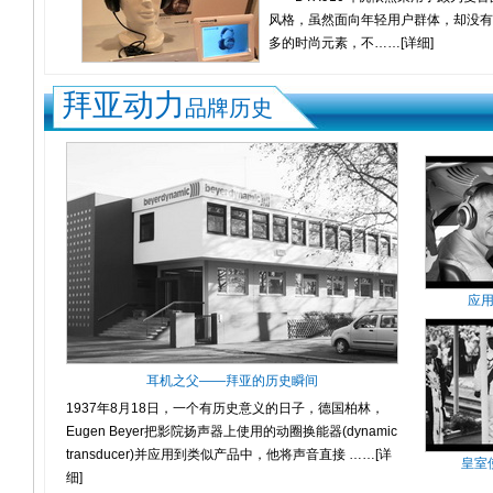
风格，虽然面向年轻用户群体，却没有
多的时尚元素，不……
[详细]
拜亚动力
品牌历史
tiao
在用DTX20，鼎好那家没有，
就来了e世界。还不错，现场打电话
应
确认……
[详细]
AIWO
在用DTX100，低音表现十足
耳机之父——拜亚的历史瞬间
声场开阔高音延展较佳……
[详细]
1937年8月18日，一个有历史意义的日子，德国柏林，
Eugen Beyer把影院扬声器上使用的动圈换能器(dynamic
黑桃红中
transducer)并应用到类似产品中，他将声音直接 ……
[详
在用DT860，非常不错的入门
皇室
细]
级耳机，高频表现力不错，低频也