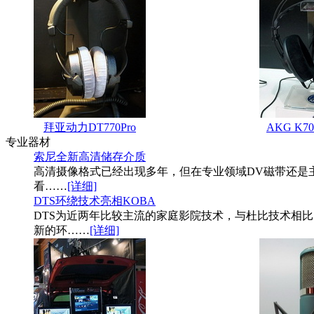
拜亚动力DT770Pro
AKG K
专业器材
索尼全新高清储存介质
高清摄像格式已经出现多年，但在专业领域DV磁带还是主
看
……
[详细]
DTS环绕技术亮相KOBA
DTS为近两年比较主流的家庭影院技术，与杜比技术相比
新的环
……
[详细]