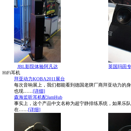
JBL影院体验阿凡达
英国玛田
HiFi耳机
拜亚动力KOBA2011展台
每次音响展上，我们都能看到德国老牌厂商拜亚动力的身影。
也现
……
[详细]
森海监听耳机配JamHub
事实上，这个产品中文名称为超宁静排练系统，如果乐队
在
……
[详细]