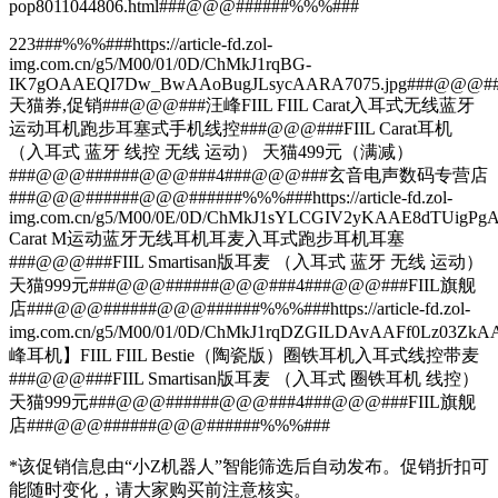
pop8011044806.html###@@@######%%%###
223###%%%###https://article-fd.zol-
img.com.cn/g5/M00/01/0D/ChMkJ1rqBG-
IK7gOAAEQI7Dw_BwAAoBugJLsycAARA7075.jpg###@@@#
天猫券,促销###@@@###汪峰FIIL FIIL Carat入耳式无线蓝牙
运动耳机跑步耳塞式手机线控###@@@###FIIL Carat耳机
（入耳式 蓝牙 线控 无线 运动） 天猫499元（满减）
###@@@######@@@###4###@@@###玄音电声数码专营店
###@@@######@@@######%%%###https://article-fd.zol-
img.com.cn/g5/M00/0E/0D/ChMkJ1sYLCGIV2yKAAE8dTUi
Carat M运动蓝牙无线耳机耳麦入耳式跑步耳机耳塞
###@@@###FIIL Smartisan版耳麦 （入耳式 蓝牙 无线 运动）
天猫999元###@@@######@@@###4###@@@###FIIL旗舰
店###@@@######@@@######%%%###https://article-fd.zol-
img.com.cn/g5/M00/01/0D/ChMkJ1rqDZGILDAvAAFf0Lz
峰耳机】FIIL FIIL Bestie（陶瓷版）圈铁耳机入耳式线控带麦
###@@@###FIIL Smartisan版耳麦 （入耳式 圈铁耳机 线控）
天猫999元###@@@######@@@###4###@@@###FIIL旗舰
店###@@@######@@@######%%%###
*该促销信息由“小Z机器人”智能筛选后自动发布。促销折扣可
能随时变化，请大家购买前注意核实。