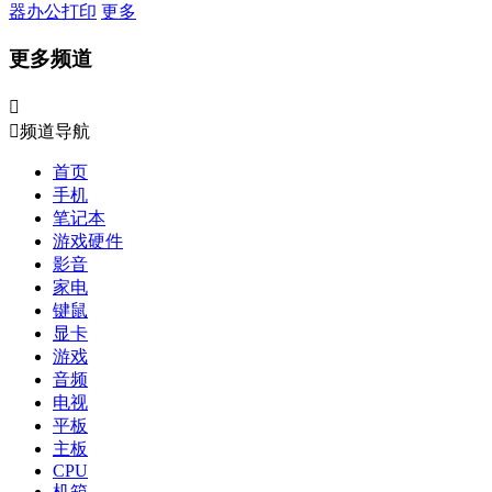
器
办公打印
更多
更多频道


频道导航
首页
手机
笔记本
游戏硬件
影音
家电
键鼠
显卡
游戏
音频
电视
平板
主板
CPU
机箱