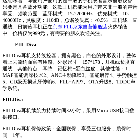
这意味着，即使用户使用的是一般的手机或者音乐播放设备，
只要是具备蓝牙功能，这款耳机都能为用户带来非一般的声音
享受。频响范围：蓝牙模式：15-22000Hz，优先模式：10-
40000Hz，灵敏度：110dB，总谐波失真：<0.5%，耳机线：直
通线。日前该耳机正在
京东 FIIL京东自营旗舰店
火热销售
中，价格仅为999元，有需要的朋友欢迎关注。
FIIL Diva
FIILDiva耳机支持线控器，拥有黑色，白色的外形设计，整体
看上去简约而富有质感。外形尺寸：157*178，耳机线长度直
通线，其他特点：耳垫：记忆棉+蛋白丝皮，其他性能：1、
MAF智能调噪技术2、ANC主动降噪3、智能启停4、手势触控
5、CD级无损蓝牙传输6、FIIL+APP7、OTA升级8、TDDC声
学系统。
FIILDiva
FIILDiva耳机续航力持续时间32小时，采用Micro USB接口数
据接口。
FIILDiva耳机保修政策：全国联保，享受三包服务，质保时
间：1年。