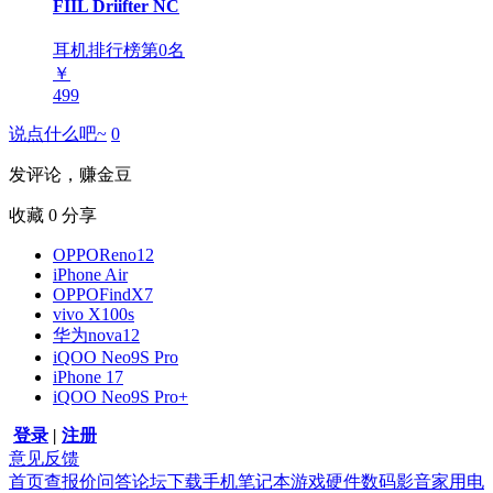
FIIL Driifter NC
耳机排行榜第
0
名
￥
499
说点什么吧~
0
发评论，赚金豆
收藏
0
分享
OPPOReno12
iPhone Air
OPPOFindX7
vivo X100s
华为nova12
iQOO Neo9S Pro
iPhone 17
iQOO Neo9S Pro+
登录
|
注册
意见反馈
首页
查报价
问答
论坛
下载
手机
笔记本
游戏硬件
数码影音
家用电