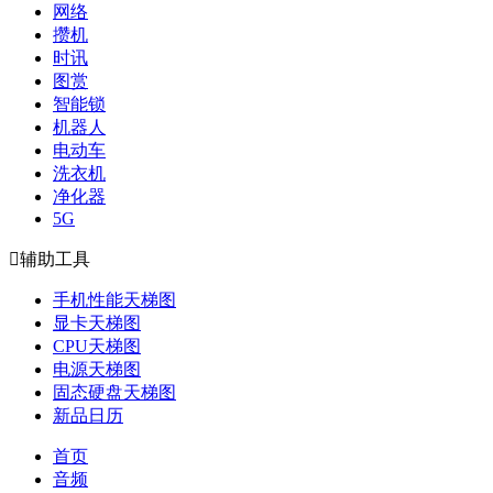
网络
攒机
时讯
图赏
智能锁
机器人
电动车
洗衣机
净化器
5G

辅助工具
手机性能天梯图
显卡天梯图
CPU天梯图
电源天梯图
固态硬盘天梯图
新品日历
首页
音频