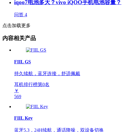
iqoo7电池多大？vivo iQOO手机电池容量？
问答
4
点击加载更多
内容相关产品
FIIL GS
持久续航，蓝牙连接，舒适佩戴
耳机排行榜第
0
名
￥
569
FIIL Key
蓝牙5.3，24H续航，通话降噪，双设备切换