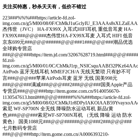
关注买特惠，秒杀天天有，低价不错过
223###%%%###https://article-fd.zol-
img.com.cn/g5/M00/08/0F/ChMkJ1uGclyIU_E3AAAs8sXL
杰伟世（JVC） HA-FX99X 入耳式HIFI耳机 重低音耳麦 HA-
FX99X###@@@###杰伟世HA-FX99X耳麦 入耳式 HIFI 低音
京东699元###@@@######@@@###1###@@@###潮品优选
全球购专营店
###@@@###https://item.jd.com/32067628719.html###@@@######%
fd.zol-
img.com.cn/g5/M00/01/0C/ChMkJ1rp_NSICsquAABf32PKz
AirPods 蓝牙无线耳机 MMEF2CH/A 无线无繁琐 只有妙不可
言###@@@###苹果AirPods耳麦 蓝牙 无线 国美998元
###@@@###满减###@@@###2###@@@###国美Apple产品
专营店###@@@###http://item.gome.com.cn/9140056670-
1130547613.html###@@@######%%%###https://article-fd.zol-
img.com.cn/g5/M00/08/02/ChMkJ1r8DPyIAKOlAAB59Yvay
索尼 WF-SP700N 全无线 降噪防水运动耳机 新品(黄
色)###@@@###索尼WF-SP700N耳机 （无线 降噪 运动 防水
黄色） 国美1088元###@@@######@@@###2###@@@###
七月数码专营店
###@@@###http://item.gome.com.cn/A0006393210-