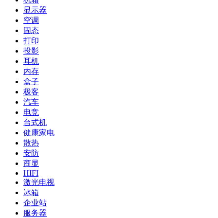
显示器
空调
固态
打印
投影
耳机
内存
盒子
极客
汽车
电竞
台式机
健康家电
散热
安防
商显
HIFI
激光电视
冰箱
企业站
服务器