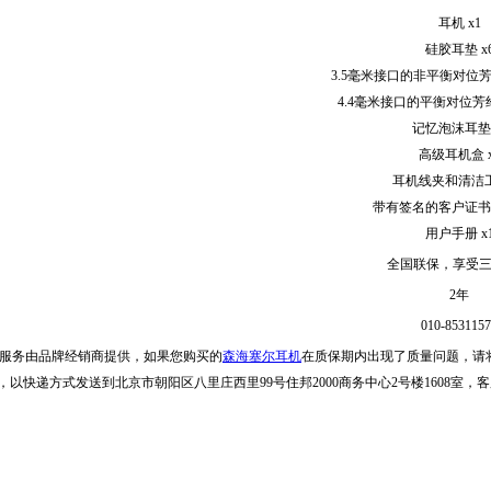
耳机 x1
硅胶耳垫 x
3.5毫米接口的非平衡对位芳
4.4毫米接口的平衡对位芳
记忆泡沫耳垫 
高级耳机盒 x
耳机线夹和清洁工
带有签名的客户证书的
用户手册 x
全国联保，享受
2年
010-853115
服务由品牌经销商提供，如果您购买的
森海塞尔耳机
在质保期内出现了质量问题，请
，以快递方式发送到北京市朝阳区八里庄西里99号住邦2000商务中心2号楼1608室