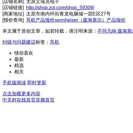
[店铺名称] 太原艾瑞克电子
[店铺链接]
http://shop.zol.com/shop_59309/
[商家地址] 太原市南内环街青龙电脑城一层E区27号
[报价查询]
耳机产品报价
sennheiser（森海塞尔）产品报价
本文属于原创文章，如若转载，请注明来源：
不同凡响 森海塞尔
纠错与问题建议
标签：
耳机
猜你喜欢
最新
精选
相关
手机版阅读
即时更新
点击加载更多内容
中关村在线首页
音频首页