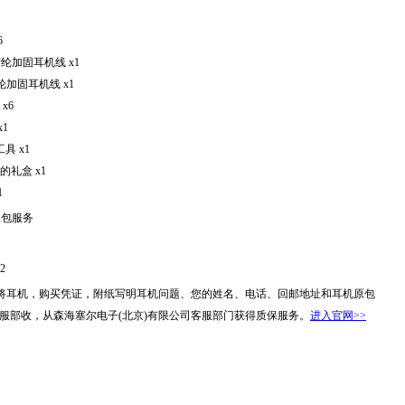
6
纶加固耳机线 x1
纶加固耳机线 x1
x6
1
具 x1
礼盒 x1
1
三包服务
72
将耳机，购买凭证，附纸写明耳机问题、您的姓名、电话、回邮地址和耳机原包
，客服部收，从森海塞尔电子(北京)有限公司客服部门获得质保服务。
进入官网>>