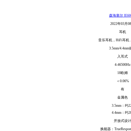
森海塞尔 IE6
2022年03月0
耳机
音乐耳机，HiFi耳
3.5mm/4.4m
入耳式
4-46500Hz
18欧姆
＜0.06%
有
金属色
3.5mm：约2
4.4mm：约2
开放式设
换能器：TrueRespo