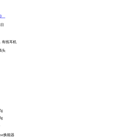
00
8日
机，有线耳机
m插头
2g
8g
计
nse换能器