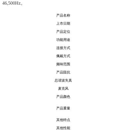
46,500Hz。
产品名称
上市日期
产品定位
功能用途
连接方式
佩戴方式
频响范围
产品阻抗
总谐波失真
麦克风
产品颜色
产品重量
其他特点
其他性能