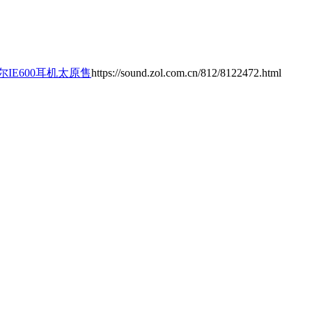
IE600耳机太原售
https://sound.zol.com.cn/812/8122472.html