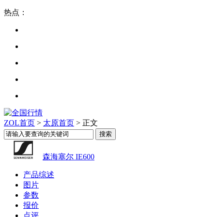
热点：
ZOL首页
>
太原首页
> 正文
森海塞尔 IE600
产品综述
图片
参数
报价
点评