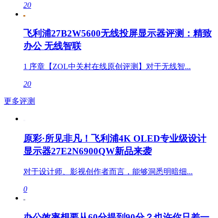
20
飞利浦27B2W5600无线投屏显示器评测：精致
办公 无线智联
1 序章【ZOL中关村在线原创评测】对于无线智...
20
更多评测
原彩·所见非凡！飞利浦4K OLED专业级设计
显示器27E2N6900QW新品来袭
对于设计师、影视创作者而言，能够洞悉明暗细...
0
办公效率想要从60分提到90分？也许你只差一