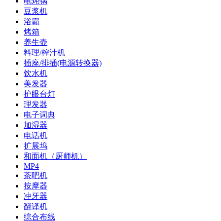
电炖锅
豆浆机
浴霸
烤箱
养生壶
料理/榨汁机
插座/排插(电源转换器)
饮水机
美发器
护眼台灯
理发器
电子词典
加湿器
电话机
扩展坞
和面机（厨师机）
MP4
茶吧机
按摩器
冲牙器
翻译机
综合布线