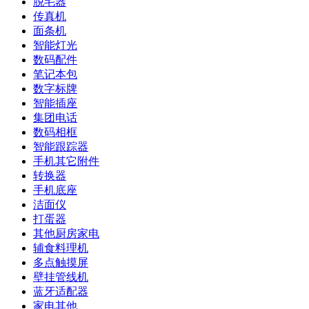
脱毛器
传真机
面条机
智能灯光
数码配件
笔记本包
数字标牌
智能插座
集团电话
数码相框
智能跟踪器
手机其它附件
转换器
手机底座
洁面仪
打蛋器
其他厨房家电
辅食料理机
多点触摸屏
壁挂管线机
蓝牙适配器
家电其他