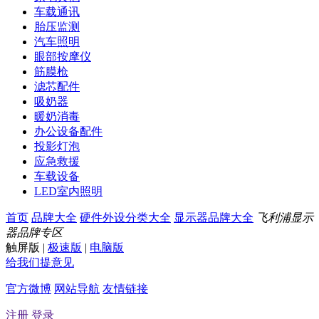
车载通讯
胎压监测
汽车照明
眼部按摩仪
筋膜枪
滤芯配件
吸奶器
暖奶消毒
办公设备配件
投影灯泡
应急救援
车载设备
LED室内照明
首页
品牌大全
硬件外设分类大全
显示器品牌大全
飞利浦显示
器品牌专区
触屏版
|
极速版
|
电脑版
给我们提意见
官方微博
网站导航
友情链接
注册
登录