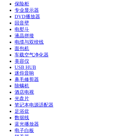
保险柜
专业显示器
DVD播放器
回音壁
电熨斗
液晶拼接
电缆与双绞线
面包机
车载空气净化器
美容仪
USB HUB
迷你音响
鼻毛修剪器
除螨机
酒店电视
光盘片
笔记本电源适配器
足浴盆
数据线
蓝光播放器
电子白板