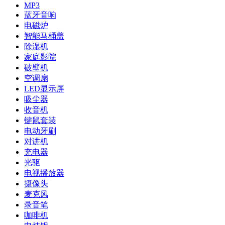
MP3
蓝牙音响
电磁炉
智能马桶盖
除湿机
家庭影院
破壁机
空调扇
LED显示屏
吸尘器
收音机
键鼠套装
电动牙刷
对讲机
充电器
光驱
电视播放器
摄像头
麦克风
录音笔
咖啡机