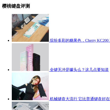
樱桃键盘评测
缤纷多彩的糖果色，Cherry KC200
全键无冲是噱头么？这几点要知道
机械键盘大流行 它比普通键盘好