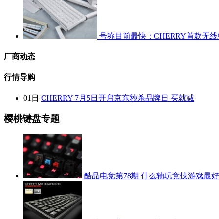
号称目前最快：CHERRY首款无
厂商动态
行情导购
01日
CHERRY 7月5日开启京东秒杀品牌日 买就减
樱桃键盘专题
酷品电竞第78期 什么轴玩竞技游戏最好