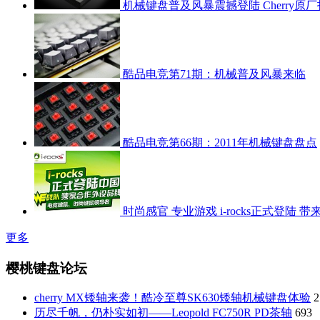
机械键盘普及风暴震撼登陆 Cherry原
酷品电竞第71期：机械普及风暴来临
酷品电竞第66期：2011年机械键盘盘点
时尚感官 专业游戏 i-rocks正式登陆
更多
樱桃键盘论坛
cherry MX矮轴来袭！酷冷至尊SK630矮轴机械键盘体验
2
历尽千帆，仍朴实如初——Leopold FC750R PD茶轴
693