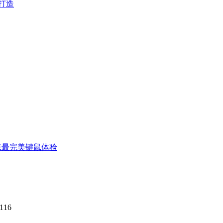
厂打造
 带来最完美键鼠体验
116