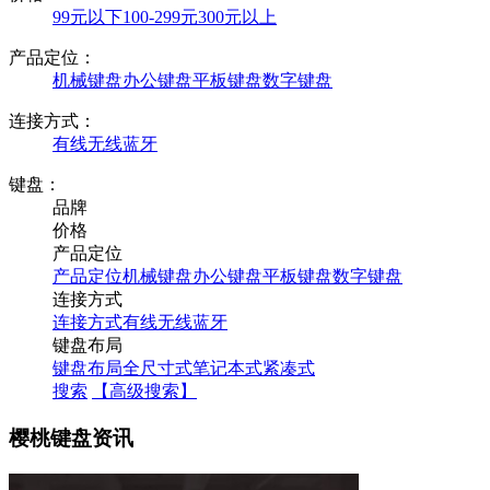
99元以下
100-299元
300元以上
产品定位：
机械键盘
办公键盘
平板键盘
数字键盘
连接方式：
有线
无线
蓝牙
键盘：
品牌
价格
产品定位
产品定位
机械键盘
办公键盘
平板键盘
数字键盘
连接方式
连接方式
有线
无线
蓝牙
键盘布局
键盘布局
全尺寸式
笔记本式
紧凑式
搜索
【高级搜索】
樱桃键盘资讯