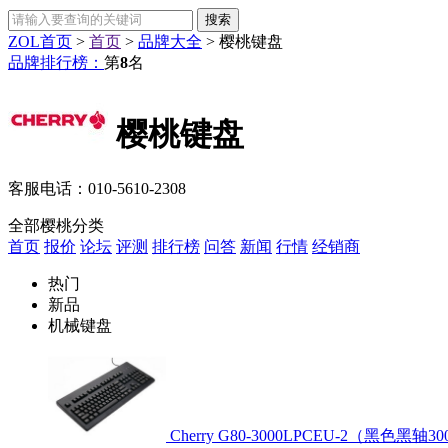
ZOL首页
>
首页
>
品牌大全
>
樱桃键盘
品牌排行榜：
第
8
名
樱桃键盘
客服电话：
010-5610-2308
全部樱桃分类
首页
报价
论坛
评测
排行榜
问答
新闻
行情
经销商
热门
新品
机械键盘
Cherry G80-3000LPCEU-2（黑色黑轴30