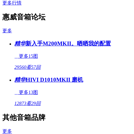
更多行情
惠威音箱论坛
更多
精华
新入手M200MKII。晒晒我的配置
更多15图
29560看
57回
精华
HIVI D1010MKII 磨机
更多13图
12873看
29回
其他音箱品牌
更多