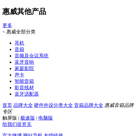
惠威其他产品
更多
<
惠威全部分类
耳机
音箱
音频及会议系统
蓝牙音响
家庭影院
声卡
智能音箱
影音线材
蓝牙适配器
首页
品牌大全
硬件外设分类大全
音箱品牌大全
惠威音箱品牌
专区
触屏版
|
极速版
|
电脑版
给我们提意见
官方微博
网站导航
友情链接