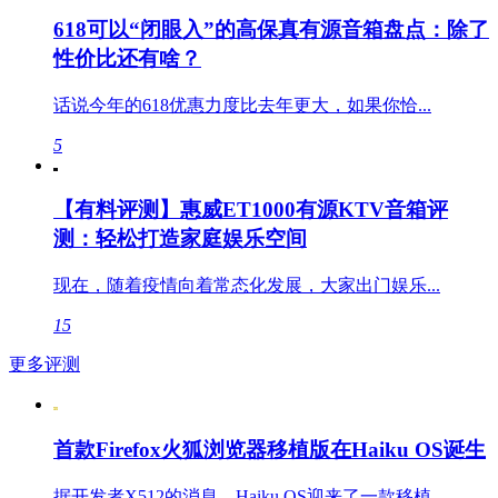
618可以“闭眼入”的高保真有源音箱盘点：除了
性价比还有啥？
话说今年的618优惠力度比去年更大，如果你恰...
5
【有料评测】惠威ET1000有源KTV音箱评
测：轻松打造家庭娱乐空间
现在，随着疫情向着常态化发展，大家出门娱乐...
15
更多评测
首款Firefox火狐浏览器移植版在Haiku OS诞生
据开发者X512的消息，Haiku OS迎来了一款移植...