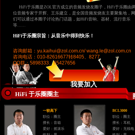
HiFi于乐圈是ZOL官方成立的音频发烧友圈子，HiFi于乐圈由
位音频专家于开辉、王乐建立，是全国音频发烧友主要聚集地，
们可以通过本圈子讨论热门话题，如HiFi音响、器材、流行音乐
等……
HiFi于乐圈宗旨：从音乐中得到快乐！
咨询邮箱：yu.kaihui@zol.com.cn/ wang.le@zol.com.cn
咨询电话：010-82616677转8405、8277
QQ群：5898333、65427656
我要加入
HiFi 于乐圈圈主
一较高下
BCL3000
职位：圈主
职位：圈主
擅长：音箱
擅长：耳机
爱好：摇滚乐
爱好：无线电
性别：男
性别：男