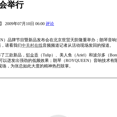
布会举行
2009年07月10日 06:00
评论
QUEEN）品牌节目暨新品发布会在北京世贸天阶隆重举办；朗琴
面，请看我们
中关村在线
音频频道记者从活动现场发回的报道。
布了三款新品，
郁金香
（Tulip）、美人鱼（Ariel）和波尔多（Bor
小箱体内也可以迸发出强劲的低频效果；朗琴（ROYQUEEN）音响
现场，为张总如此大度的精神热烈鼓掌。