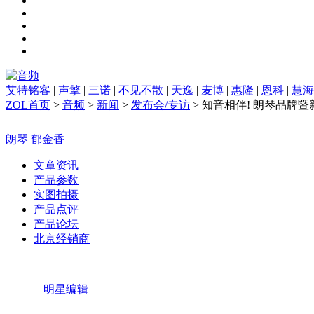
艾特铭客
|
声擎
|
三诺
|
不见不散
|
天逸
|
麦博
|
惠隆
|
恩科
|
慧海
ZOL首页
>
音频
>
新闻
>
发布会/专访
> 知音相伴! 朗琴品牌
朗琴 郁金香
文章资讯
产品参数
实图拍摄
产品点评
产品论坛
北京经销商
明星编辑