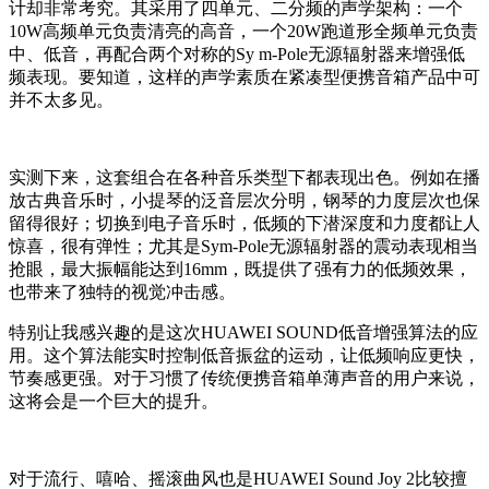
计却非常考究。其采用了四单元、二分频的声学架构：一个
10W高频单元负责清亮的高音，一个20W跑道形全频单元负责
中、低音，再配合两个对称的Sy m-Pole无源辐射器来增强低
频表现。要知道，这样的声学素质在紧凑型便携音箱产品中可
并不太多见。
实测下来，这套组合在各种音乐类型下都表现出色。例如在播
放古典音乐时，小提琴的泛音层次分明，钢琴的力度层次也保
留得很好；切换到电子音乐时，低频的下潜深度和力度都让人
惊喜，很有弹性；尤其是Sym-Pole无源辐射器的震动表现相当
抢眼，最大振幅能达到16mm，既提供了强有力的低频效果，
也带来了独特的视觉冲击感。
特别让我感兴趣的是这次HUAWEI SOUND低音增强算法的应
用。这个算法能实时控制低音振盆的运动，让低频响应更快，
节奏感更强。对于习惯了传统便携音箱单薄声音的用户来说，
这将会是一个巨大的提升。
对于流行、嘻哈、摇滚曲风也是HUAWEI Sound Joy 2比较擅