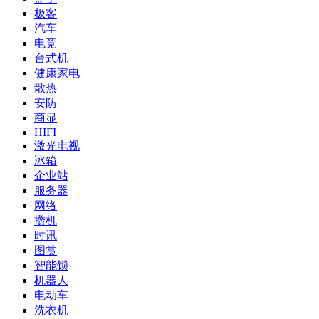
极客
汽车
电竞
台式机
健康家电
散热
安防
商显
HIFI
激光电视
冰箱
企业站
服务器
网络
攒机
时讯
图赏
智能锁
机器人
电动车
洗衣机