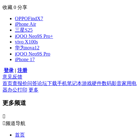
收藏
0
分享
OPPOFindX7
iPhone Air
三星S25
iQOO Neo9S Pro+
vivo X100s
华为nova12
iQOO Neo9S Pro
iPhone 17
登录
|
注册
意见反馈
首页
查报价
问答
论坛
下载
手机
笔记本
游戏硬件
数码影音
家用电
器
办公打印
更多
更多频道


频道导航
首页