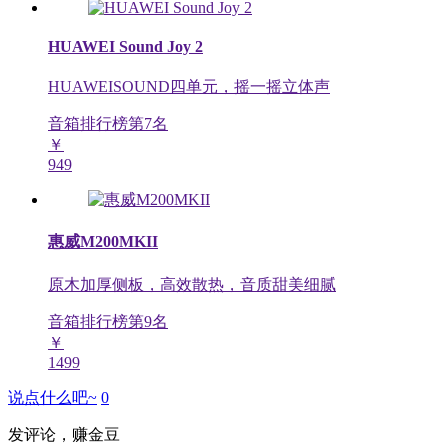
HUAWEI Sound Joy 2
HUAWEISOUND四单元，摇一摇立体声
音箱排行榜第
7
名
￥
949
惠威M200MKII
原木加厚侧板，高效散热，音质甜美细腻
音箱排行榜第
9
名
￥
1499
说点什么吧~
0
发评论，赚金豆