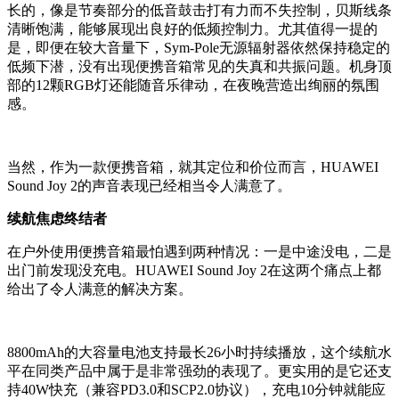
长的，像是节奏部分的低音鼓击打有力而不失控制，贝斯线条
清晰饱满，能够展现出良好的低频控制力。尤其值得一提的
是，即便在较大音量下，Sym-Pole无源辐射器依然保持稳定的
低频下潜，没有出现便携音箱常见的失真和共振问题。机身顶
部的12颗RGB灯还能随音乐律动，在夜晚营造出绚丽的氛围
感。
当然，作为一款便携音箱，就其定位和价位而言，HUAWEI
Sound Joy 2的声音表现已经相当令人满意了。
续航焦虑终结者
在户外使用便携音箱最怕遇到两种情况：一是中途没电，二是
出门前发现没充电。HUAWEI Sound Joy 2在这两个痛点上都
给出了令人满意的解决方案。
8800mAh的大容量电池支持最长26小时持续播放，这个续航水
平在同类产品中属于是非常强劲的表现了。更实用的是它还支
持40W快充（兼容PD3.0和SCP2.0协议），充电10分钟就能应