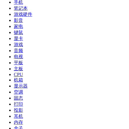
手机
笔记本
游戏硬件
影音
家电
键鼠
显卡
游戏
音频
电视
平板
主板
CPU
机箱
显示器
空调
固态
打印
投影
耳机
内存
盒子