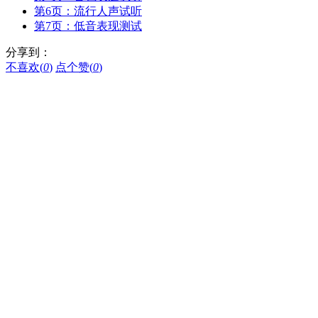
第6页：流行人声试听
第7页：低音表现测试
分享到：
不喜欢(
0
)
点个赞(
0
)