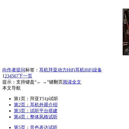
向作者提问
标签：
耳机
拜亚动力
HiFi耳机
HiFi设备
1
2
3
4
5
6
7
下一页
提示：支持键盘“← →”键翻页
阅读全文
本文导航
第1页：拜亚T51p试听
第2页：耳机外观介绍
第3页：试听平台搭建
第4页：整体风格试听
第5页：音色表达试听