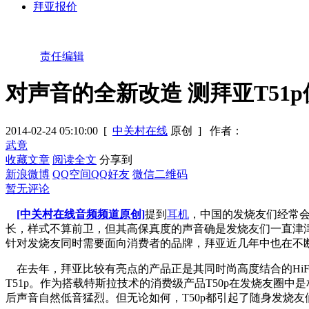
拜亚报价
责任编辑
对声音的全新改造 测拜亚T51p便
2014-02-24 05:10:00
[
中关村在线
原创 ]
作者：
武竟
收藏文章
阅读全文
分享到
新浪微博
QQ空间
QQ好友
微信二维码
暂无评论
[中关村在线音频频道原创]
提到
耳机
，中国的发烧友们经常
长，样式不算前卫，但其高保真度的声音确是发烧友们一直津
针对发烧友同时需要面向消费者的品牌，拜亚近几年中也在不
在去年，拜亚比较有亮点的产品正是其同时尚高度结合的HiFi
T51p。作为搭载特斯拉技术的消费级产品T50p在发烧友
后声音自然低音猛烈。但无论如何，T50p都引起了随身发烧