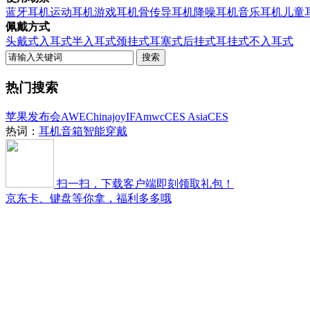
蓝牙耳机
运动耳机
游戏耳机
骨传导耳机
降噪耳机
音乐耳机
儿童
佩戴方式
头戴式
入耳式
半入耳式
颈挂式
耳塞式
后挂式
耳挂式
不入耳式
热门搜索
苹果发布会
AWE
Chinajoy
IFA
mwc
CES Asia
CES
热词：
耳机
音箱
智能穿戴
扫一扫，下载客户端即刻领取礼包！
京东卡、键盘等你拿，福利多多哦