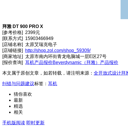
拜雅 DT 900 PRO X
[参考价格] 2399元
[联系方式] 15903466949
[店铺名称] 太原艾瑞克电子
[店铺链接]
http://shop.zol.com/shop_59309/
[商家地址] 太原市南内环街青龙电脑城一层E区27号
[报价查询]
耳机产品报价
Beyerdynamic（拜雅）产品报价
本文属于原创文章，如若转载，请注明来源：
全开放式设计拜雅D
纠错与问题建议
标签：
耳机
猜你喜欢
最新
精选
相关
手机版阅读
即时更新