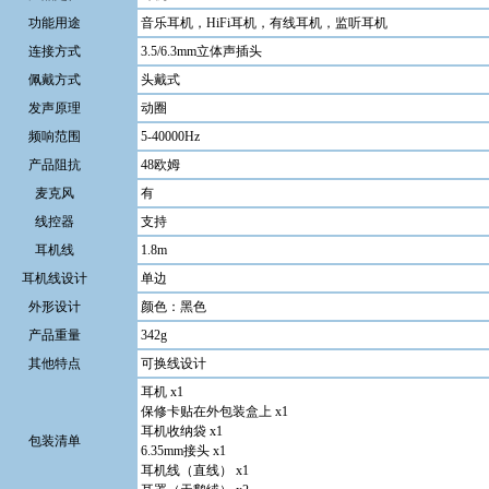
功能用途
音乐耳机，HiFi耳机，有线耳机，监听耳机
连接方式
3.5/6.3mm立体声插头
佩戴方式
头戴式
发声原理
动圈
频响范围
5-40000Hz
产品阻抗
48欧姆
麦克风
有
线控器
支持
耳机线
1.8m
耳机线设计
单边
外形设计
颜色：黑色
产品重量
342g
其他特点
可换线设计
耳机 x1
保修卡贴在外包装盒上 x1
耳机收纳袋 x1
包装清单
6.35mm接头 x1
耳机线（直线） x1