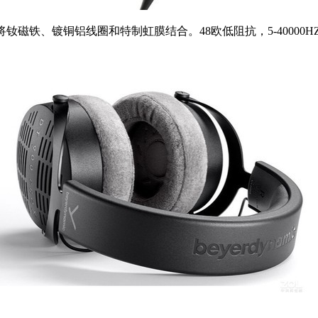
高水平地将钕磁铁、镀铜铝线圈和特制虹膜结合。48欧低阻抗，5-400