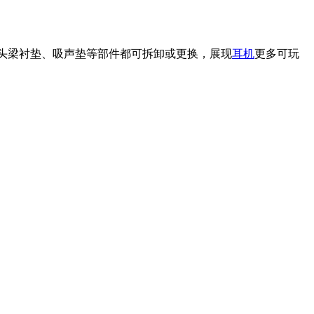
罩、头梁衬垫、吸声垫等部件都可拆卸或更换，展现
耳机
更多可玩