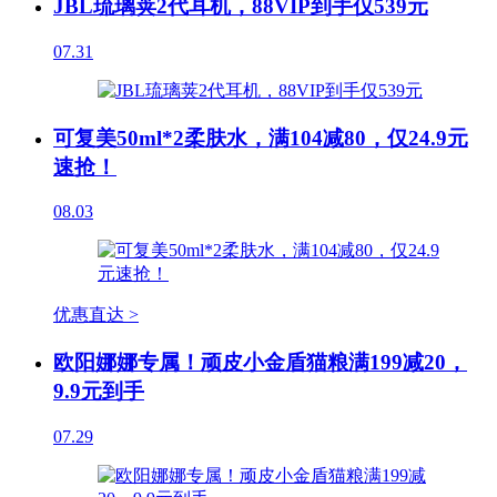
JBL琉璃荚2代耳机，88VIP到手仅539元
07.31
可复美50ml*2柔肤水，满104减80，仅24.9元
速抢！
08.03
优惠直达 >
欧阳娜娜专属！顽皮小金盾猫粮满199减20，
9.9元到手
07.29