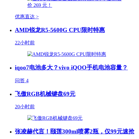
优惠直达 >
AMD锐龙R5-5600G CPU限时特惠
22小时前
iqoo7电池多大？vivo iQOO手机电池容量？
问答
4
飞傲RGB机械键盘69元
20小时前
张凌赫代言！颐莲300ml喷雾2瓶，仅99元速抢