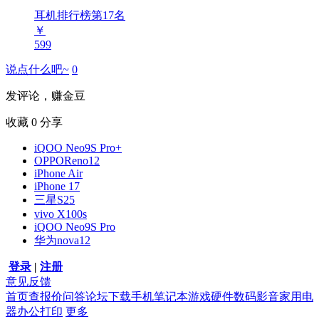
耳机排行榜第
17
名
￥
599
说点什么吧~
0
发评论，赚金豆
收藏
0
分享
iQOO Neo9S Pro+
OPPOReno12
iPhone Air
iPhone 17
三星S25
vivo X100s
iQOO Neo9S Pro
华为nova12
登录
|
注册
意见反馈
首页
查报价
问答
论坛
下载
手机
笔记本
游戏硬件
数码影音
家用电
器
办公打印
更多