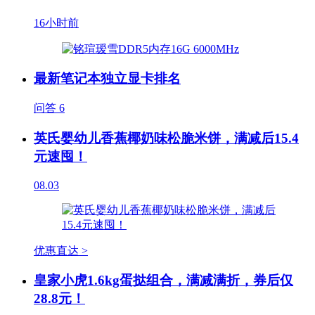
16小时前
最新笔记本独立显卡排名
问答
6
英氏婴幼儿香蕉椰奶味松脆米饼，满减后15.4
元速囤！
08.03
优惠直达 >
皇家小虎1.6kg蛋挞组合，满减满折，券后仅
28.8元！