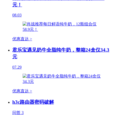
元！
08.03
优惠直达 >
君乐宝遇见奶牛全脂纯牛奶，整箱24盒仅34.3
元
07.29
优惠直达 >
h3c路由器密码破解
问答
3