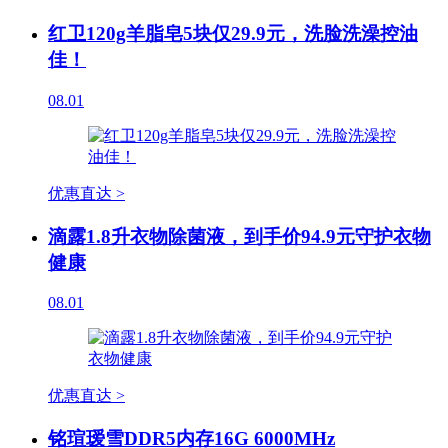
红卫120g羊脂皂5块仅29.9元，洗脸洗澡控油
佳！
08.01
优惠直达 >
滴露1.8升衣物除菌液，到手价94.9元守护衣物
健康
08.01
优惠直达 >
铭瑄瑷雪DDR5内存16G 6000MHz