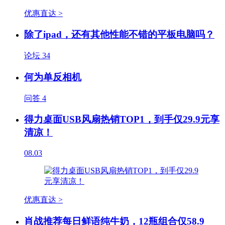
优惠直达 >
除了ipad，还有其他性能不错的平板电脑吗？
论坛
34
何为单反相机
问答
4
得力桌面USB风扇热销TOP1，到手仅29.9元享
清凉！
08.03
优惠直达 >
肖战推荐每日鲜语纯牛奶，12瓶组合仅58.9