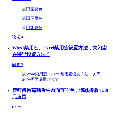
论坛
4
Word禁用宏、Excel禁用宏设置方法，关闭宏
在哪里设置方法？
问答
2
康师傅番茄鸡蛋牛肉面五连包，满减折后 15.9
元速囤！
07.29