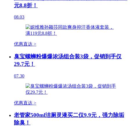
元8.8折！
08.03
优惠直达 >
臭宝螺蛳粉爆爆浓汤组合装3袋，促销到手仅
29.7元！
07.30
优惠直达 >
老管家500ml洁厕灵液买二仅9.9元，强力除垢
除臭！