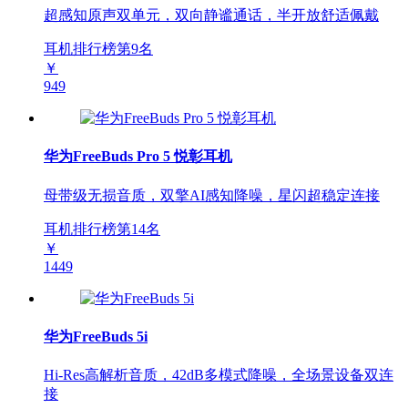
超感知原声双单元，双向静谧通话，半开放舒适佩戴
耳机排行榜第
9
名
￥
949
华为FreeBuds Pro 5 悦彰耳机
母带级无损音质，双擎AI感知降噪，星闪超稳定连接
耳机排行榜第
14
名
￥
1449
华为FreeBuds 5i
Hi-Res高解析音质，42dB多模式降噪，全场景设备双连
接