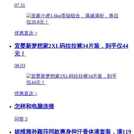
07.31
优惠直达 >
宜婴新梦想家2XL码拉拉裤34片装，到手仅44
元！
08.03
优惠直达 >
怎样和电脑连接
问答
5
妮维雅孙颖莎同款爽身抑汗香体液套装，满119