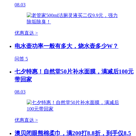
08.03
优惠直达 >
电水壶功率一般有多大，烧水壶多少W？
问答
5
七夕特惠！自然堂50片补水面膜，满减后100元
带回家
08.03
优惠直达 >
澳贝闭眼熊棉柔巾，满200打8.8折，到手仅8.5