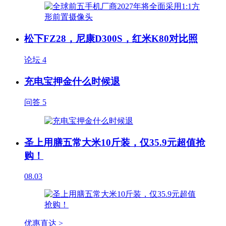
松下FZ28，尼康D300S，红米K80对比照
论坛
4
充电宝押金什么时候退
问答
5
圣上用膳五常大米10斤装，仅35.9元超值抢
购！
08.03
优惠直达 >