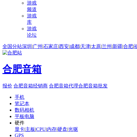
游戏
频道
游戏
库
游戏
论坛
全国分站
深圳
|
广州
|
石家庄
|
西安
|
成都
|
天津
|
太原
|
兰州
|
新疆
|
合肥
|
合肥音箱
报价
合肥音箱经销商
合肥音箱代理
合肥音箱批发
手机
笔记本
数码相机
平板电脑
硬件
显卡
|
主板
|
CPU
|
内存
|
硬盘
|
光驱
GPS