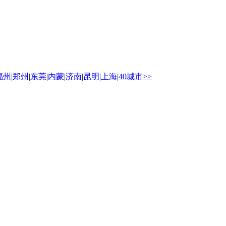
福州
|
郑州
|
东莞
|
内蒙
|
济南
|
昆明
|
上海
|
40城市>>