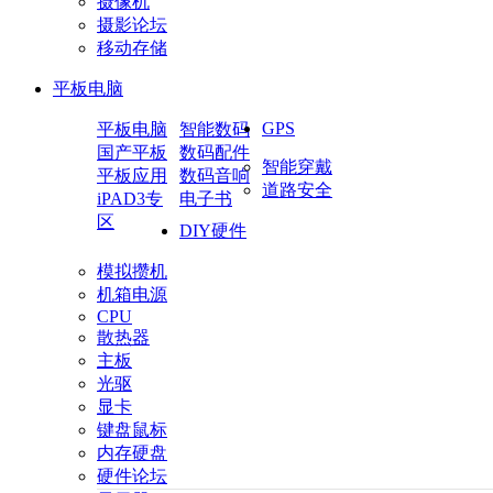
摄像机
摄影论坛
移动存储
平板电脑
GPS
平板电脑
智能数码
国产平板
数码配件
智能穿戴
平板应用
数码音响
道路安全
iPAD3专
电子书
区
DIY硬件
模拟攒机
机箱电源
CPU
散热器
主板
光驱
显卡
键盘鼠标
内存硬盘
硬件论坛