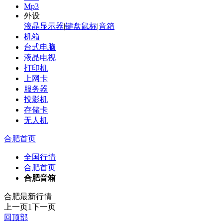
Mp3
外设
液晶显示器
|
键盘鼠标
|
音箱
机箱
台式电脑
液晶电视
打印机
上网卡
服务器
投影机
存储卡
无人机
合肥首页
全国行情
合肥首页
合肥音箱
合肥最新行情
上一页
1
下一页
回顶部