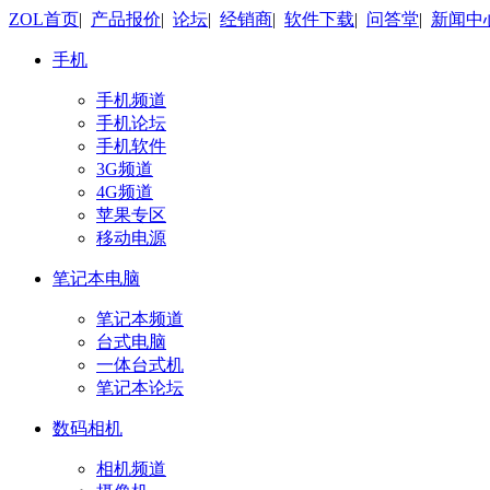
ZOL首页
|
产品报价
|
论坛
|
经销商
|
软件下载
|
问答堂
|
新闻中
手机
手机频道
手机论坛
手机软件
3G频道
4G频道
苹果专区
移动电源
笔记本电脑
笔记本频道
台式电脑
一体台式机
笔记本论坛
数码相机
相机频道