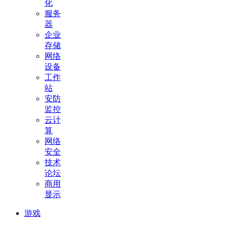
化
服务
器
企业
存储
网络
设备
工作
站
安防
监控
云计
算
网络
安全
技术
论坛
商用
显示
游戏