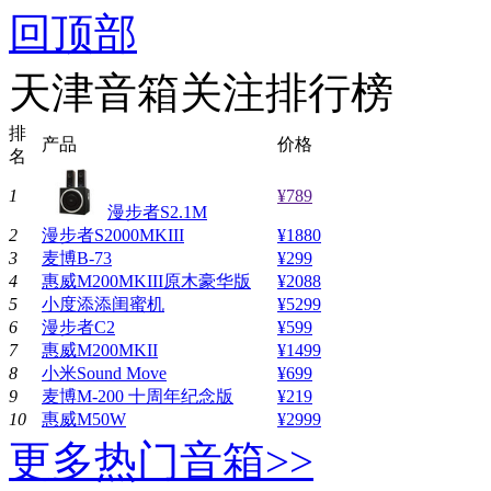
回顶部
天津音箱关注排行榜
排
产品
价格
名
1
¥789
漫步者S2.1M
2
漫步者S2000MKIII
¥1880
3
麦博B-73
¥299
4
惠威M200MKIII原木豪华版
¥2088
5
小度添添闺蜜机
¥5299
6
漫步者C2
¥599
7
惠威M200MKII
¥1499
8
小米Sound Move
¥699
9
麦博M-200 十周年纪念版
¥219
10
惠威M50W
¥2999
更多热门音箱>>