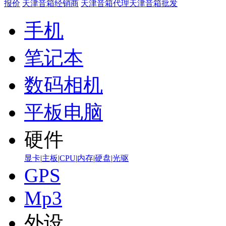
报价
天津音箱经销商
天津音箱代理
天津音箱批发
手机
笔记本
数码相机
平板电脑
硬件
显卡
|
主板
|
CPU
|
内存
|
硬盘
|
光驱
GPS
Mp3
外设