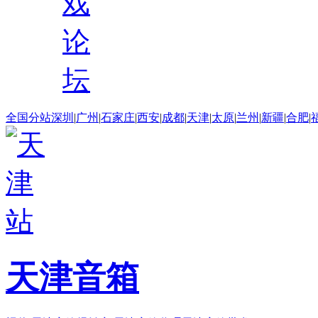
戏
论
坛
全国分站
深圳
|
广州
|
石家庄
|
西安
|
成都
|
天津
|
太原
|
兰州
|
新疆
|
合肥
|
天津音箱