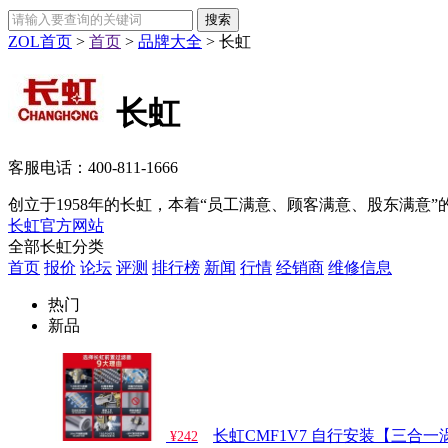
ZOL首页
>
首页
>
品牌大全
>
长虹
长虹
客服电话：
400-811-1666
创立于1958年的长虹，本着“员工满意、顾客满意、股东满意”
长虹官方网站
全部长虹分类
首页
报价
论坛
评测
排行榜
新闻
行情
经销商
维修信息
热门
新品
长虹CMF1V7 自行安装【三合
¥242