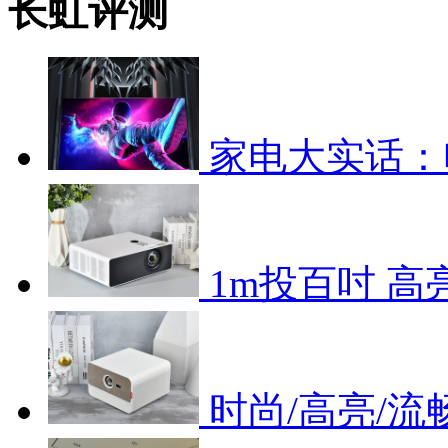
长虹评测
家电大实话：
1m投百吋 
时尚/高亮/流