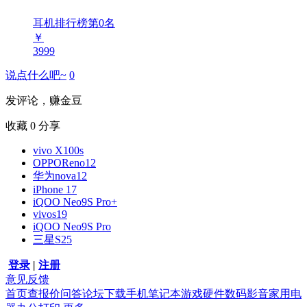
耳机排行榜第
0
名
￥
3999
说点什么吧~
0
发评论，赚金豆
收藏
0
分享
vivo X100s
OPPOReno12
华为nova12
iPhone 17
iQOO Neo9S Pro+
vivos19
iQOO Neo9S Pro
三星S25
登录
|
注册
意见反馈
首页
查报价
问答
论坛
下载
手机
笔记本
游戏硬件
数码影音
家用电