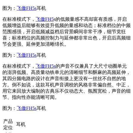
图为：
飞傲FH5s
耳机
在标准模式下，
飞傲FH5
s的低频量感不高却富有质感，开启
低频增益后能够有效提升低频的量感和动态；标准档位的中频
范围感强，开启低频减益档后背景瞬间非常干净，细节党狂
喜；标准档位的高频控制力与延伸都非常出色，开启后高频细
节会更强、延伸更加清晰绵长。
图为：
飞傲FH5s
耳机
在标准模式下，
飞傲FH5s
的声音不仅兼具了大尺寸动圈单元
的澎湃低频、高质量动铁单元的清晰细节和酥麻的高频延伸，
其四分频电路的设计在声音衔接上更没有一丝丝不自然的地
方。倒不如说，这款耳机声音调校的风格非常偏自然、中正，
用它来回放大编制的古典乐不仅动态大、氛围宽松，声音的细
节、指向性亦能清晰可闻。
图为：
飞傲FH5s
耳机
产品
耳机
定位