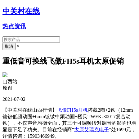
中关村在线
热点资讯
×
重低音可换线飞傲FH5s耳机太原促销
山西站
原创
2021-07-02
【中关村在线山西行情】
飞傲FH5s
耳机
搭载2圈+2铁（12mm
镀铍低频动圈+6mm镀铍中频动圈+楼氏TWFK-30017复合动
铁），不仅声音均衡全面，其三个可调频段对调音的影响也明
显是下足了功夫。目前在经销商“
太原艾瑞克电子
”处1699元，
详情咨询：
15903466949。