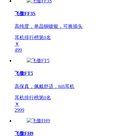
飞傲FF3S
高纯度，单晶铜镀银，可换插头
耳机排行榜第
0
名
￥
499
飞傲FT5
高保真，佩戴舒适，hifi耳机
耳机排行榜第
0
名
￥
2999
飞傲FH9