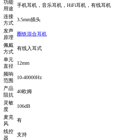
功能
手机耳机，音乐耳机，HiFi耳机，有线耳机
用途
连接
3.5mm插头
方式
发声
圈铁混合耳机
原理
佩戴
有线入耳式
方式
单元
12mm
直径
频响
10-40000Hz
范围
产品
40欧姆
阻抗
灵敏
106dB
度
麦克
有
风
线控
支持
器