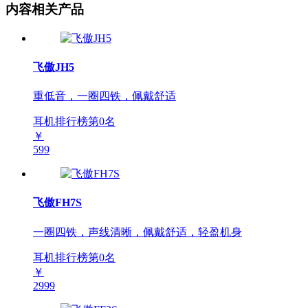
内容相关产品
飞傲JH5
重低音，一圈四铁，佩戴舒适
耳机排行榜第
0
名
￥
599
飞傲FH7S
一圈四铁，声线清晰，佩戴舒适，轻盈机身
耳机排行榜第
0
名
￥
2999