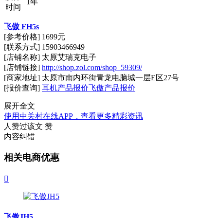
1年
时间
飞傲 FH5s
[参考价格] 1699元
[联系方式] 15903466949
[店铺名称] 太原艾瑞克电子
[店铺链接]
http://shop.zol.com/shop_59309/
[商家地址] 太原市南内环街青龙电脑城一层E区27号
[报价查询]
耳机产品报价
飞傲产品报价
展开全文
使用中关村在线APP，查看更多精彩资讯
人赞过该文
赞
内容纠错
相关电商优惠

飞傲JH5