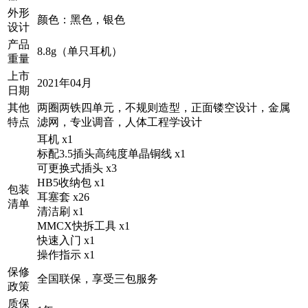
外形
颜色：黑色，银色
设计
产品
8.8g（单只耳机）
重量
上市
2021年04月
日期
其他
两圈两铁四单元，不规则造型，正面镂空设计，金属
特点
滤网，专业调音，人体工程学设计
耳机 x1
标配3.5插头高纯度单晶铜线 x1
可更换式插头 x3
HB5收纳包 x1
包装
耳塞套 x26
清单
清洁刷 x1
MMCX快拆工具 x1
快速入门 x1
操作指示 x1
保修
全国联保，享受三包服务
政策
质保