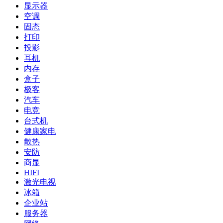
显示器
空调
固态
打印
投影
耳机
内存
盒子
极客
汽车
电竞
台式机
健康家电
散热
安防
商显
HIFI
激光电视
冰箱
企业站
服务器