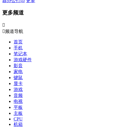
器
办公打印
更多
更多频道


频道导航
首页
手机
笔记本
游戏硬件
影音
家电
键鼠
显卡
游戏
音频
电视
平板
主板
CPU
机箱