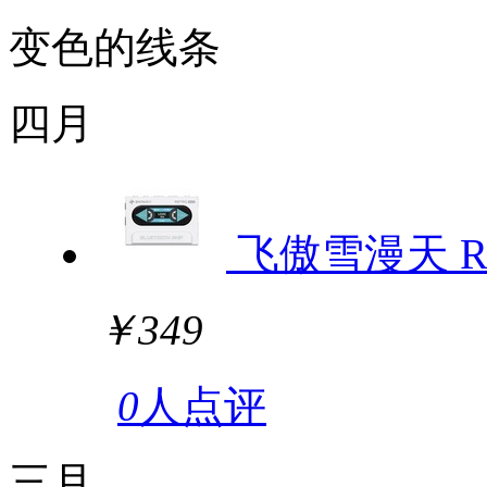
变色的线条
四月
飞傲雪漫天 RE
￥349
0
人点评
三月