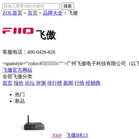
ZOL首页
>
首页
>
品牌大全
>
飞傲
飞傲
客服电话：
400-0426-826
<spanstyle="color:#555555\\"">广州飞傲电子科技有限公
飞傲官方网站
全部飞傲分类
首页
报价
论坛
评测
排行榜
新闻
行情
经销商
热门
新品
飞傲BR13
¥369