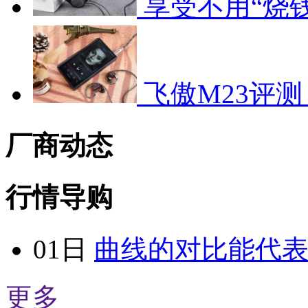
享受不用“烧
飞傲M23评测
厂商动态
行情导购
01日
曲线的对比能代
更多