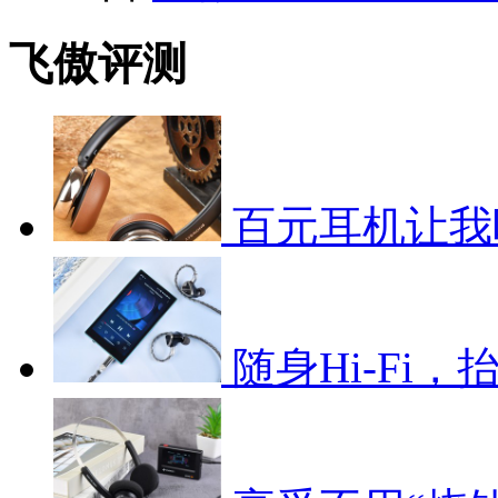
飞傲评测
百元耳机让我
随身Hi-Fi