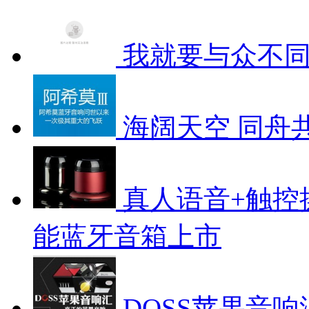
我就要与众不同 
海阔天空 同舟共济
真人语音+触控
能蓝牙音箱上市
DOSS苹果音响汇 