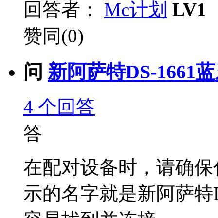
回答者：
Mc计划
LV1
赞同(0)
问
新阿萨特DS-1661蓝
4
个回答
答
在配对设备时，请确保
示的名字就是新阿萨特D