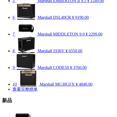
5
Marshall EMBERTON II
9.5
¥ 1249.00
6
Marshall DSL40CR
¥ 9190.00
7
Marshall MIDDLETON
9.9
¥ 2299.00
8
Marshall 1936V
¥ 6550.00
9
Marshall CODE50
¥ 3760.00
10
Marshall MG30GFX
¥ 4840.00
查看完整榜单
新品