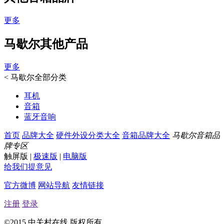
更多
马歇尔其他产品
更多
<
马歇尔全部分类
耳机
音箱
蓝牙音响
首页
品牌大全
硬件外设分类大全
音箱品牌大全
马歇尔音箱品
牌专区
触屏版
|
极速版
|
电脑版
给我们提意见
官方微博
网站导航
友情链接
注册
登录
©2015 中关村在线 版权所有