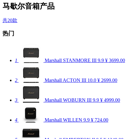
马歇尔音箱产品
共20款
热门
1
Marshall STANMORE III
9.9
¥ 3699.00
2
Marshall ACTON III
10.0
¥ 2699.00
3
Marshall WOBURN III
9.9
¥ 4999.00
4
Marshall WILLEN
9.9
¥ 724.00