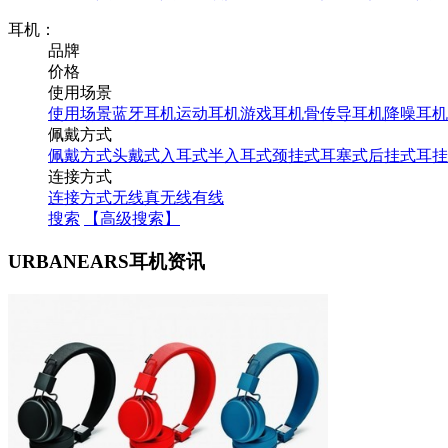
耳机：
品牌
价格
使用场景
使用场景
蓝牙耳机
运动耳机
游戏耳机
骨传导耳机
降噪耳机
佩戴方式
佩戴方式
头戴式
入耳式
半入耳式
颈挂式
耳塞式
后挂式
耳挂
连接方式
连接方式
无线
真无线
有线
搜索
【高级搜索】
URBANEARS耳机资讯