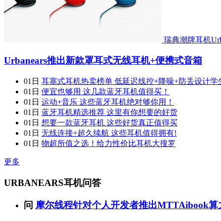
瑞典潮牌耳机Urb
Urbanears推出新款罩耳式无线耳机+便携式音箱
01日
耳塞式耳机热卖榜单 低延迟线控+降噪+防丢设计学
01日
便宜也够用 这几款蓝牙耳机值得买！
01日
运动+音乐 这些蓝牙耳机绝对够你用！
01日
蓝牙耳机精选推荐 这里有你想要的好货
01日
想要一款蓝牙耳机 这些好货真正值得买
01日
无线连接+超久续航 这些耳机值得拥有!
01日
物超所值之选！给力性价比耳机大搜罗
更多
URBANEARS耳机问答
问
摩尔线程针对个人开发者推出MTTAibook算