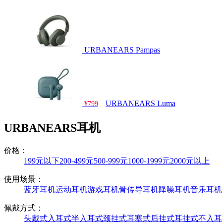
URBANEARS Pampas
URBANEARS Luma
¥799
URBANEARS耳机
价格：
199元以下
200-499元
500-999元
1000-1999元
2000元以上
使用场景：
蓝牙耳机
运动耳机
游戏耳机
骨传导耳机
降噪耳机
音乐耳机
佩戴方式：
头戴式
入耳式
半入耳式
颈挂式
耳塞式
后挂式
耳挂式
不入耳