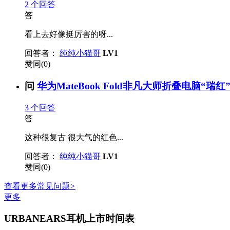
2
个回答
答
看上去好像挺厉害的呀...
回答者：
纯纯小猫哥
LV1
赞同(0)
问
华为MateBook Fold非凡大师折叠电脑“瑞红”
3
个回答
答
这种很复古 很大气的红色...
回答者：
纯纯小猫哥
LV1
赞同(0)
查看更多常见问题
>
更多
URBANEARS耳机上市时间表