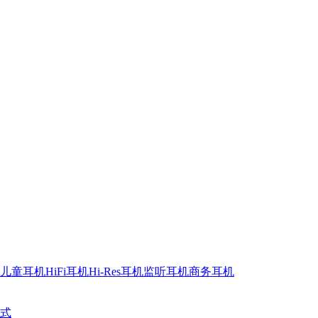
儿童耳机
HiFi耳机
Hi-Res耳机
监听耳机
商务耳机
式