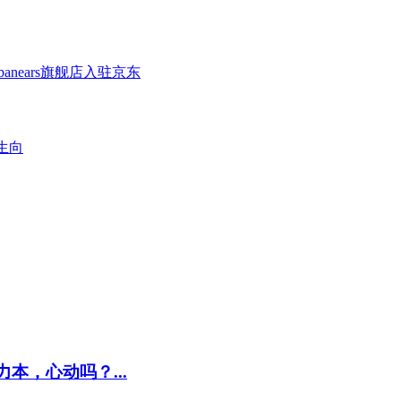
anears旗舰店入驻京东
生向
力本，心动吗？...