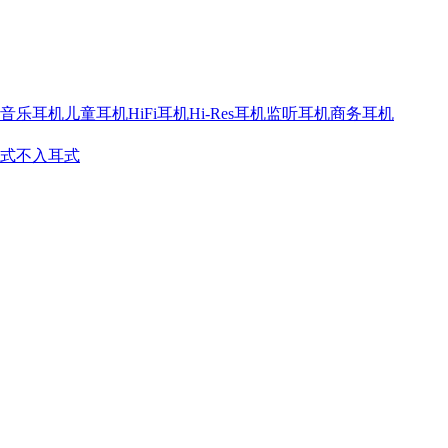
音乐耳机
儿童耳机
HiFi耳机
Hi-Res耳机
监听耳机
商务耳机
式
不入耳式