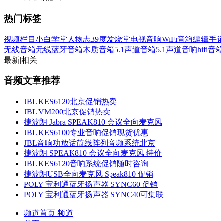
热门标签
视频栏目
小白学堂
人物志
39度发烧堂
电视音响
WiFi音箱
编辑手
无线音箱
无线蓝牙音箱
木质音箱
5.1声道音箱
5.1声道音响
hifi
最新
|
相关
音频文章推荐
JBL KES6120北京促销热卖
JBL VM200北京促销热卖
捷波朗 Jabra SPEAK810 会议全向麦克风
JBL KES6100专业音响促销现货优惠
JBL音响功放话筒线阵列音频系统北京
捷波朗 SPEAK810 会议全向麦克风 特价
JBL KES6120音响系统促销随时咨询
捷波朗USB全向麦克风 Speak810 促销
POLY 宝利通蓝牙扬声器 SYNC60 促销
POLY 宝利通蓝牙扬声器 SYNC40可集联
频道首页
频道