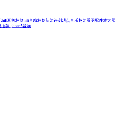
记
hifi耳机标签
hifi音箱标签
新闻
评测
观点
音乐
趣闻
看图
配件
放大
音箱推荐
iphone5音响