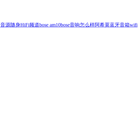
器
音源
随身
HiFi频道
bose am10
bose音响怎么样
阿希莫蓝牙音箱
wifi