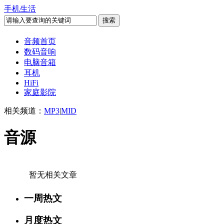
手机生活
音频首页
数码音响
电脑音箱
耳机
HiFi
家庭影院
相关频道：
MP3
|
MID
音源
暂无相关文章
一周热文
月度热文