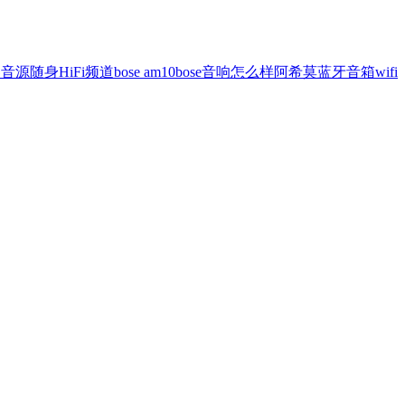
器
音源
随身
HiFi频道
bose am10
bose音响怎么样
阿希莫蓝牙音箱
wifi