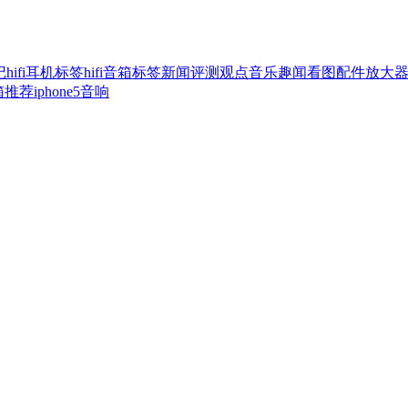
记
hifi耳机标签
hifi音箱标签
新闻
评测
观点
音乐
趣闻
看图
配件
放大
音箱推荐
iphone5音响