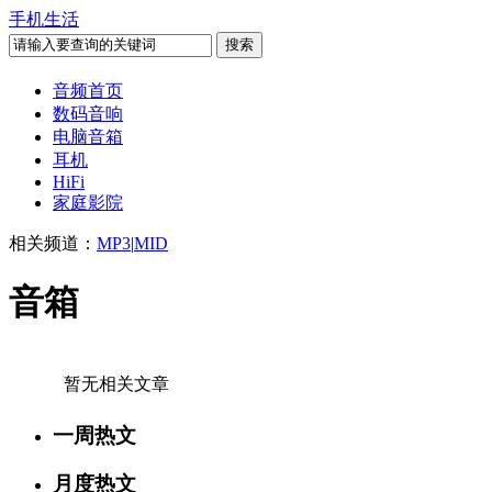
手机生活
音频首页
数码音响
电脑音箱
耳机
HiFi
家庭影院
相关频道：
MP3
|
MID
音箱
暂无相关文章
一周热文
月度热文