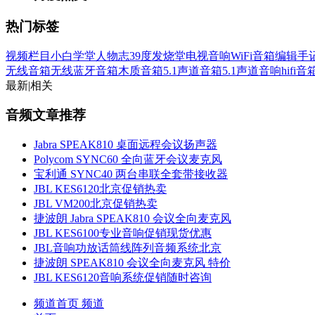
热门标签
视频栏目
小白学堂
人物志
39度发烧堂
电视音响
WiFi音箱
编辑手
无线音箱
无线蓝牙音箱
木质音箱
5.1声道音箱
5.1声道音响
hifi
最新
|
相关
音频文章推荐
Jabra SPEAK810 桌面远程会议扬声器
Polycom SYNC60 全向蓝牙会议麦克风
宝利通 SYNC40 两台串联全套带接收器
JBL KES6120北京促销热卖
JBL VM200北京促销热卖
捷波朗 Jabra SPEAK810 会议全向麦克风
JBL KES6100专业音响促销现货优惠
JBL音响功放话筒线阵列音频系统北京
捷波朗 SPEAK810 会议全向麦克风 特价
JBL KES6120音响系统促销随时咨询
频道首页
频道