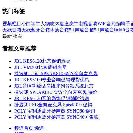
热门标签
视频栏目
小白学堂
人物志
39度发烧堂
电视音响
WiFi音箱
编辑手
无线音箱
无线蓝牙音箱
木质音箱
5.1声道音箱
5.1声道音响
hifi
最新
|
相关
音频文章推荐
JBL KES6120北京促销热卖
JBL VM200北京促销热卖
捷波朗 Jabra SPEAK810 会议全向麦克风
JBL KES6100专业音响促销现货优惠
JBL音响功放话筒线阵列音频系统北京
捷波朗 SPEAK810 会议全向麦克风 特价
JBL KES6120音响系统促销随时咨询
捷波朗USB全向麦克风 Speak810 促销
POLY 宝利通蓝牙扬声器 SYNC60 促销
POLY 宝利通蓝牙扬声器 SYNC40可集联
频道首页
频道