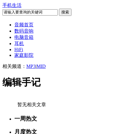
手机生活
音频首页
数码音响
电脑音箱
耳机
HiFi
家庭影院
相关频道：
MP3
|
MID
编辑手记
暂无相关文章
一周热文
月度热文