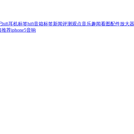
记
hifi耳机标签
hifi音箱标签
新闻
评测
观点
音乐
趣闻
看图
配件
放大
音箱推荐
iphone5音响