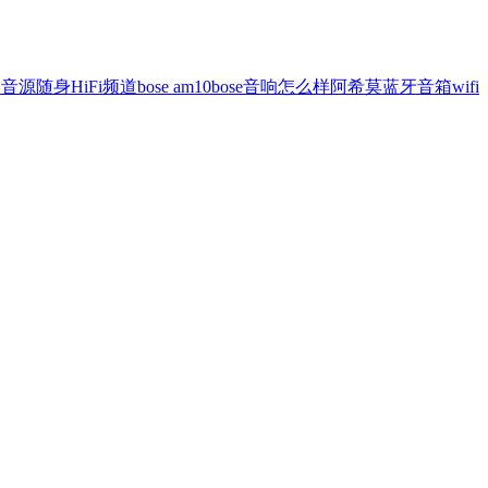
器
音源
随身
HiFi频道
bose am10
bose音响怎么样
阿希莫蓝牙音箱
wifi